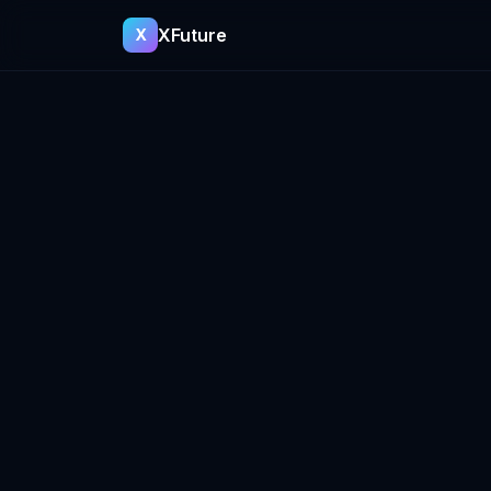
XFuture
X