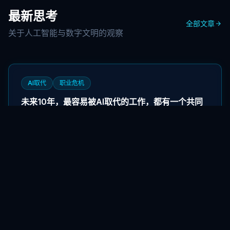
最新思考
全部文章
关于人工智能与数字文明的观察
AI取代
职业危机
未来10年，最容易被AI取代的工作，都有一个共同
点
AI取代工作，不是未来的事，是现在进行时。经过这两年对
AI发展的持续观察，我总结了三种最容易被AI取代的工作特
征。
5月17日
费米悖论
Drake方程
我们真的孤独吗？用一条60年前的方程，亲手算算