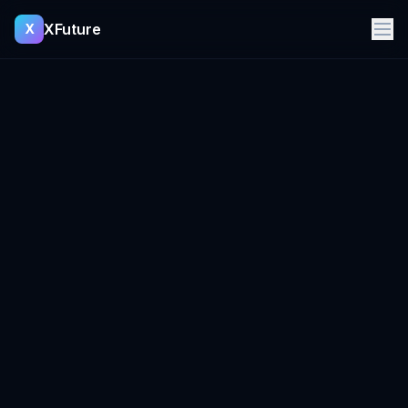
XFuture
X